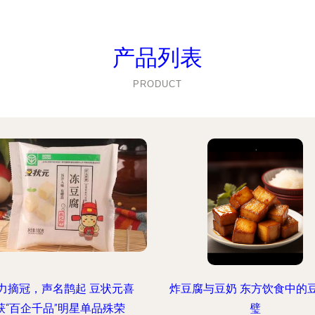
产品列表
PRODUCT
力摘冠，声名鹊起 豆状元喜
炸豆腐与豆奶 东方饮食中的
获“百企千品”明星单品殊荣
璧