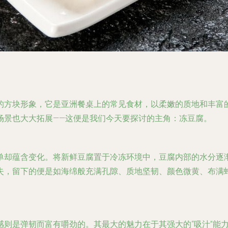
的方块形象，它是亚洲餐桌上的常见食材，以柔嫩的质地和丰富
场景也大大拓展——这便是我们今天要探讨的主角：冻豆腐。
单却蕴含变化。将新鲜豆腐置于冷冻环境中，豆腐内部的水分逐
失，留下的便是如海绵般充满孔隙、质地坚韧、颜色微黄、布满
感则是弹韧而富有嚼劲的。其最大的魅力在于其强大的“吸汁”能