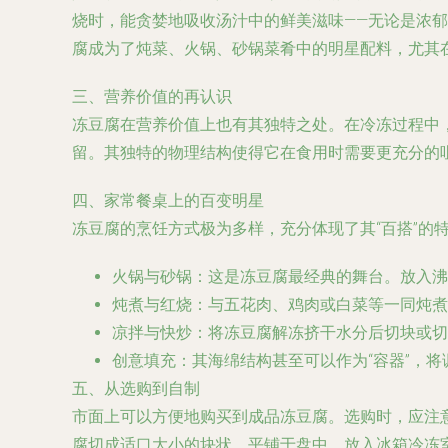
烧时，能贪婪地吸收汤汁中的鲜美滋味——无论是浓
腐成为了炖菜、火锅、砂锅菜肴中的明星配料，尤其
三、营养价值的再认识
冻豆腐在营养价值上也有其独特之处。在冷冻过程中
留。其独特的物理结构使得它在食用时需要更充分的
四、家常餐桌上的百变明星
冻豆腐的烹饪方式极为多样，充分体现了其“百搭”的
火锅与砂锅
：这是冻豆腐最经典的舞台。放入沸
炖煮与红烧
：与五花肉、鸡肉或白菜等一同炖煮
凉拌与快炒
：将冻豆腐解冻挤干水分后切块或切
创意填充
：其海绵结构甚至可以作为“容器”，
五、从选购到自制
市面上可以方便地购买到成品冻豆腐。选购时，应注
腐切成适口大小的块状，平铺于盘中，放入冰箱冷冻