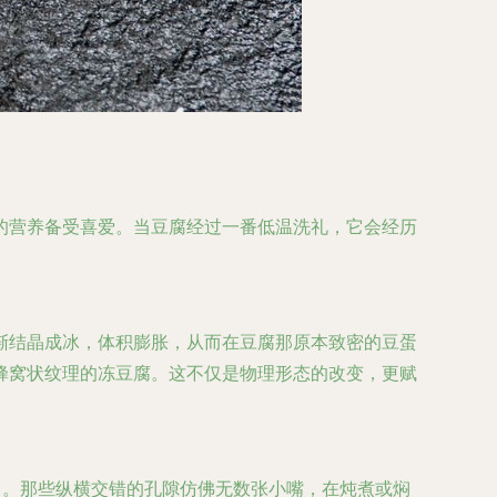
的营养备受喜爱。当豆腐经过一番低温洗礼，它会经历
渐结晶成冰，体积膨胀，从而在豆腐那原本致密的豆蛋
蜂窝状纹理的冻豆腐。这不仅是物理形态的改变，更赋
力。那些纵横交错的孔隙仿佛无数张小嘴，在炖煮或焖