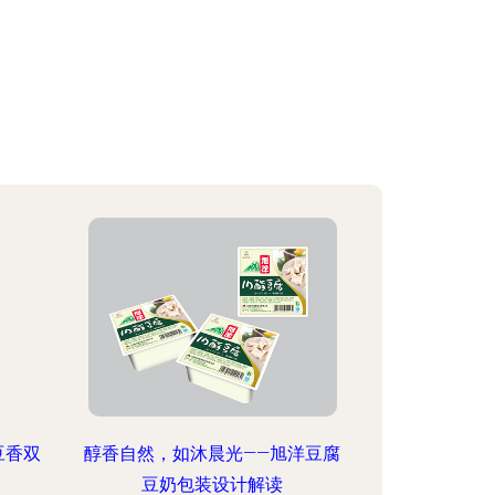
豆香双
醇香自然，如沐晨光——旭洋豆腐
豆奶包装设计解读