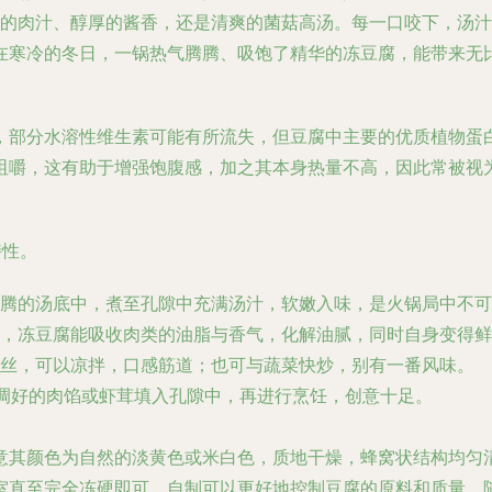
郁的肉汁、醇厚的酱香，还是清爽的菌菇高汤。每一口咬下，汤
在寒冷的冬日，一锅热气腾腾、吸饱了精华的冻豆腐，能带来无
，部分水溶性维生素可能有所流失，但豆腐中主要的优质植物蛋
咀嚼，这有助于增强饱腹感，加之其本身热量不高，因此常被视
特性。
腾的汤底中，煮至孔隙中充满汤汁，软嫩入味，是火锅局中不可或缺
，冻豆腐能吸收肉类的油脂与香气，化解油腻，同时自身变得鲜
丝，可以凉拌，口感筋道；也可与蔬菜快炒，别有一番风味。
将调好的肉馅或虾茸填入孔隙中，再进行烹饪，创意十足。
意其颜色为自然的淡黄色或米白色，质地干燥，蜂窝状结构均匀
室直至完全冻硬即可。自制可以更好地控制豆腐的原料和质量，