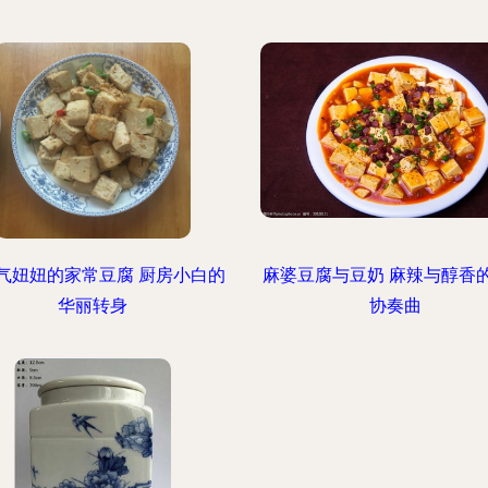
气妞妞的家常豆腐 厨房小白的
麻婆豆腐与豆奶 麻辣与醇香
华丽转身
协奏曲