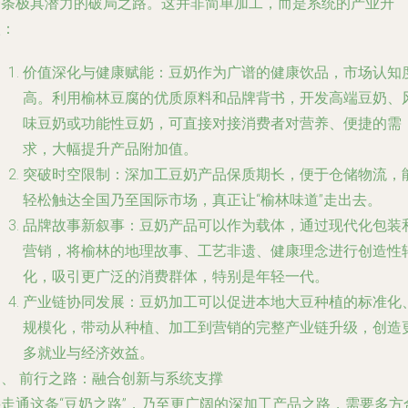
一条极具潜力的破局之路。这并非简单加工，而是系统的产业升
级：
价值深化与健康赋能
：豆奶作为广谱的健康饮品，市场认知
高。利用榆林豆腐的优质原料和品牌背书，开发高端豆奶、
味豆奶或功能性豆奶，可直接对接消费者对营养、便捷的需
求，大幅提升产品附加值。
突破时空限制
：深加工豆奶产品保质期长，便于仓储物流，
轻松触达全国乃至国际市场，真正让“榆林味道”走出去。
品牌故事新叙事
：豆奶产品可以作为载体，通过现代化包装
营销，将榆林的地理故事、工艺非遗、健康理念进行创造性
化，吸引更广泛的消费群体，特别是年轻一代。
产业链协同发展
：豆奶加工可以促进本地大豆种植的标准化
规模化，带动从种植、加工到营销的完整产业链升级，创造
多就业与经济效益。
四、 前行之路：融合创新与系统支撑
要走通这条“豆奶之路”，乃至更广阔的深加工产品之路，需要多方