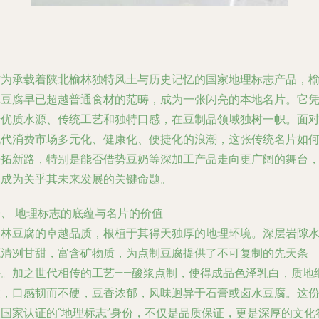
作为承载着陕北榆林独特风土与历史记忆的国家地理标志产品，
林豆腐早已超越普通食材的范畴，成为一张闪亮的本地名片。它
借优质水源、传统工艺和独特口感，在豆制品领域独树一帜。面
现代消费市场多元化、健康化、便捷化的浪潮，这张传统名片如
开拓新路，特别是能否借势豆奶等深加工产品走向更广阔的舞台
已成为关乎其未来发展的关键命题。
一、 地理标志的底蕴与名片的价值
榆林豆腐的卓越品质，根植于其得天独厚的地理环境。深层岩隙
源清冽甘甜，富含矿物质，为点制豆腐提供了不可复制的先天条
件。加之世代相传的工艺——酸浆点制，使得成品色泽乳白，质地
嫩，口感韧而不硬，豆香浓郁，风味迥异于石膏或卤水豆腐。这
被国家认证的“地理标志”身份，不仅是品质保证，更是深厚的文化