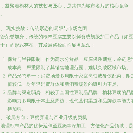
号，凝聚着榆林人的技艺与匠心，是其作为城市名片的核心竞争
力。
二、 现实挑战：传统形态的局限与市场之困
尽管荣誉加身，传统的榆林豆腐主要以鲜食或初级加工产品（如
腐干）的形式存在，其发展路径面临显著瓶颈：
保鲜与半径限制
：作为高水分鲜品，豆腐保质期短，冷链运
成本高，严重限制了其销售地理范围，难以突破区域市场。
产品形态单一
：消费场景多局限于家庭烹饪或餐饮配菜，附
值较低，对年轻消费群体和新消费场景的吸引力不足。
品牌与渠道弱势
：相较于全国性豆制品品牌，榆林豆腐的品
影响力多局限于本土及周边，现代营销渠道和品牌叙事能力
待加强。
三、 破局方向：豆奶赛道与产业升级的契机
将地理标志产品的优势延伸至豆奶等深加工、方便化产品领域，