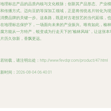
家地理标志产品的品质内核与文化根脉；创新其产品形态、产业
式和传播方式。迈向豆奶等深加工领域，正是将传统名片转化为
代消费品牌的关键一步。这条路，既是对古老技艺的当代延续，
是在地理标志保护下，一场面向未来的产业振兴。唯有如此，榆
豆腐方能从一方特产，蜕变成为行走天下的“榆林风味”，让这张本
名片历久弥新，香飘更远。
若转载，请注明出处：http://www.fevdqr.com/product/47.html
新时间：2026-08-04 06:40:01