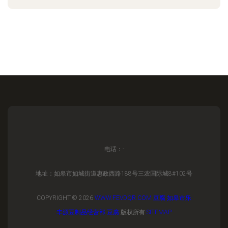
电话：-
地址：如皋市如城街道惠政西路188号三农国际城8#102号
COPYRIGHT © 2026
WWW.FEVDQR.COM
豆腐
如皋市乐
丰源豆制品经营部
豆腐
版权所有
SITEMAP