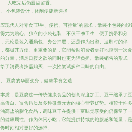
人吃完后仍唇齿留香。
三、 小包装设计，休闲便捷新选择
顺应现代人对零食“卫生、便携、可控量”的需求，
散装小包装
的设
显得尤为贴心。独立的小袋包装，不仅干净卫生，便于携带和分
享，无论是装入通勤包、办公抽屉，还是作为出游、追剧时的伴
侣，都极其方便。更重要的是，它能帮助消费者更好地控制一次
用的分量，满足口腹之欲的同时也更为轻负担。散装销售的形式
也给了消费者按需购买、一次性尝试多种口味的自由。
四、 豆腐的华丽变身，健康零食之选
其本质，是
豆腐
这一传统健康食品的创意深度加工。豆干继承了
腐高蛋白、富含钙质及多种微量元素的核心营养优势。相较于许
高油高盐的膨化食品，调味豆干在提供丰富味觉享受的仍保留了
定的健康属性。作为休闲小吃，它能提供持续的饱腹感和能量，
解馋时刻相对更好的选择。