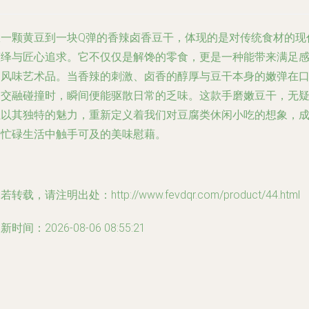
从一颗黄豆到一块Q弹的香辣卤香豆干，体现的是对传统食材的现
演绎与匠心追求。它不仅仅是解馋的零食，更是一种能带来满足
的风味艺术品。当香辣的刺激、卤香的醇厚与豆干本身的嫩弹在
中交融碰撞时，瞬间便能驱散日常的乏味。这款
手磨嫩豆干
，无
正以其独特的魅力，重新定义着我们对豆腐类休闲小吃的想象，
为忙碌生活中触手可及的美味慰藉。
若转载，请注明出处：http://www.fevdqr.com/product/44.html
新时间：2026-08-06 08:55:21