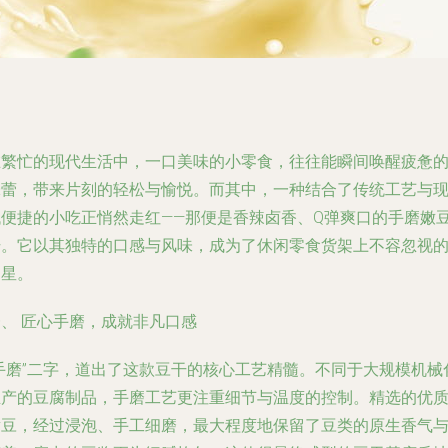
在繁忙的现代生活中，一口美味的小零食，往往能瞬间唤醒疲惫
味蕾，带来片刻的轻松与愉悦。而其中，一种结合了传统工艺与
代便捷的小吃正悄然走红——那便是香辣卤香、Q弹爽口的
手磨嫩
干
。它以其独特的口感与风味，成为了休闲零食货架上不容忽视
明星。
一、 匠心手磨，成就非凡口感
“手磨”二字，道出了这款豆干的核心工艺精髓。不同于大规模机械
生产的豆腐制品，手磨工艺更注重细节与温度的控制。精选的优
黄豆，经过浸泡、手工细磨，最大程度地保留了豆类的原生香气