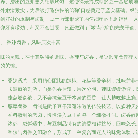
营养。磨出的豆浆更为细腻均匀，这使得最终成型的豆干基底质
格外嫩滑紧实，为后续打造独特的“Q弹”口感奠定了坚实基础。经
恰到好处的压制与卤制，豆干内部形成了均匀细密的孔洞结构，
弹牙有嚼劲，却又不会过硬，真正做到了“嫩”与“弹”的完美平衡
二、 香辣卤香，风味层次丰富
风味的灵魂，在于其独特的调味。
香辣
与
卤香
，是这款零食俘获
心的关键。
香辣诱惑
：采用精心配比的辣椒、花椒等香辛料，辣味并非
味霸道的刺激，而是先香后辣，层次分明。辣味缓缓渗透，
能点燃食欲，又不会掩盖豆干本身的豆香，让人越吃越上瘾
醇厚卤香
：卤制是赋予豆干深邃味道的传统技艺。以多种天
香料熬制的老卤，慢慢浸入豆干的每一个细微孔洞。卤香醇
浓郁，咸鲜适中，与豆制品特有的清香相得益彰，回味悠长
香辣与卤香交织融合，形成了一种复合而迷人的味觉体验，