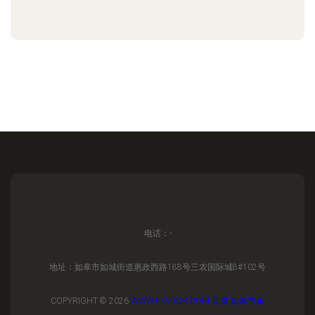
电话：-
地址：如皋市如城街道惠政西路188号三农国际城8#102号
COPYRIGHT © 2026
WWW.FEVDQR.COM
豆腐
如皋市乐